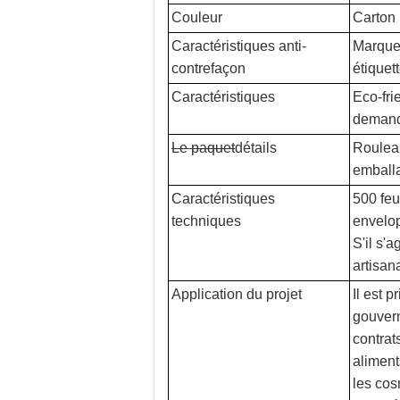
Couleur
Carton 
Caractéristiques anti-
Marque d
contrefaçon
étiquet
Caractéristiques
Eco-fri
deman
Le paquet
détails
Rouleau
emballa
Caractéristiques
500 feu
techniques
envelop
S'il s'
artisan
Application du projet
Il est 
gouvern
contrat
aliment
les cos