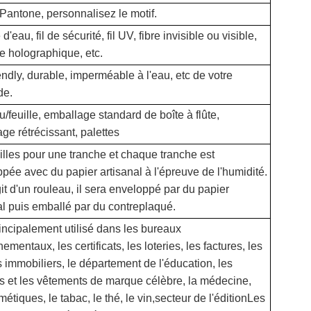
Pantone, personnalisez le motif.
'eau, fil de sécurité, fil UV, fibre invisible ou visible,
te holographique, etc.
endly, durable, imperméable à l'eau, etc de votre
de.
/feuille, emballage standard de boîte à flûte,
ge rétrécissant, palettes
illes pour une tranche et chaque tranche est
pée avec du papier artisanal à l'épreuve de l'humidité.
agit d'un rouleau, il sera enveloppé par du papier
al puis emballé par du contreplaqué.
principalement utilisé dans les bureaux
ementaux, les certificats, les loteries, les factures, les
s immobiliers, le département de l'éducation, les
s et les vêtements de marque célèbre, la médecine,
métiques, le tabac, le thé, le vin,secteur de l'éditionLes