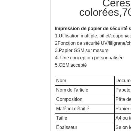
Cérès 
colorées,7
Impression de papier de sécurité 
1.Utilisation multiple, billet/coupon/cer
2Fonction de sécurité UV/filigrane/ch
3.Papier GSM sur mesure
4- Une conception personnalisée
5.OEM accepté
Nom
Docume
Nom de l'article
Papeter
Composition
Pâte de
Matériel détaillé
Papier 
Taille
A4 ou t
Épaisseur
Selon l