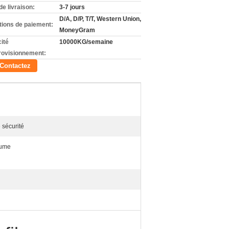
de livraison:
3-7 jours
D/A, D/P, T/T, Western Union,
tions de paiement:
MoneyGram
ité
10000KG/semaine
rovisionnement:
Contactez
 sécurité
tume