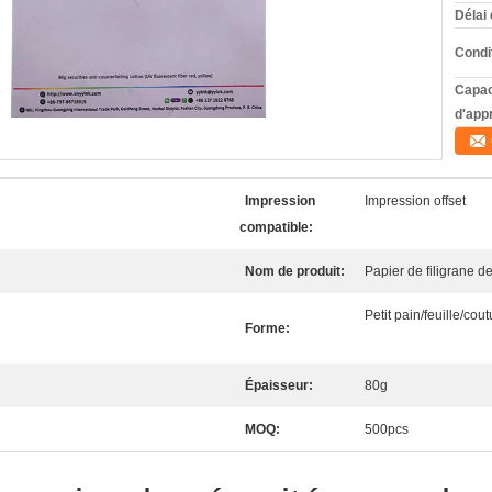
Délai 
Condi
Capac
d'app
Impression
Impression offset
compatible:
Nom de produit:
Papier de filigrane de
Petit pain/feuille/cou
Forme:
Épaisseur:
80g
MOQ:
500pcs