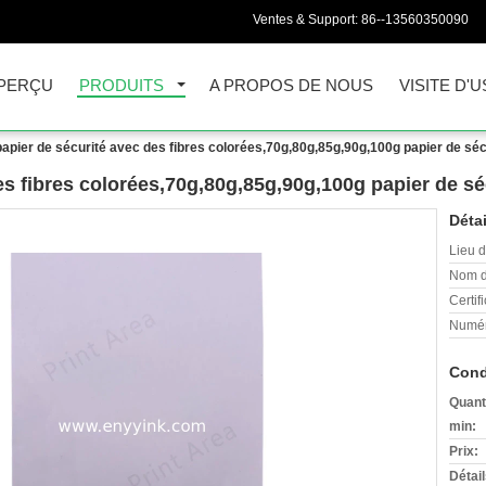
Ventes & Support:
86--13560350090
PERÇU
PRODUITS
A PROPOS DE NOUS
VISITE D'U
apier de sécurité avec des fibres colorées,70g,80g,85g,90g,100g papier de séc
es fibres colorées,70g,80g,85g,90g,100g papier de sé
Détai
Lieu d
Nom d
Certifi
Numér
Cond
Quant
min:
Prix:
Détai