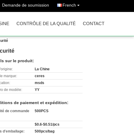
Demande de soumission
French
SINE
CONTRÔLE DE LA QUALITÉ
CONTACT
urité
curité
ls sur le produit:
'origine:
La Chine
e marque:
ceres
cation:
msds
o de modèle:
YY
itions de paiement et expédition:
ité de commande
500PCS
$0.6-$0.51/pcs
ls d'emballage:
500pcs/bag