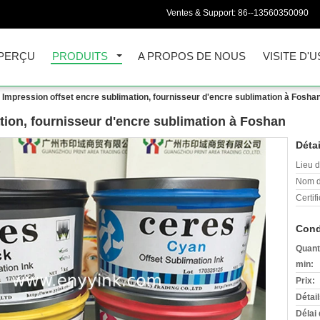
Ventes & Support:
86--13560350090
PERÇU
PRODUITS
A PROPOS DE NOUS
VISITE D'U
Impression offset encre sublimation, fournisseur d'encre sublimation à Fosha
tion, fournisseur d'encre sublimation à Foshan
Détai
Lieu d
Nom d
Certifi
Cond
Quant
min:
Prix:
Détai
Délai 