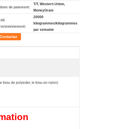
T/T, Western Union,
tions de paiement:
MoneyGram
20000
ité
kilogrammes/kilogrammes
rovisionnement:
par semaine
Contactez
 tissu de polyester, le tissu en nylon)
imation