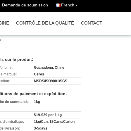
Demande de soumission
French
SINE
CONTRÔLE DE LA QUALITÉ
CONTACT
n
ls sur le produit:
'origine:
Guangdong, Chine
e marque:
Ceres
cation:
MSDS/ISO9001/SGS
itions de paiement et expédition:
ité de commande
1kg
$19-$29 per 1 kg
ls d'emballage:
1kg/Can, 12Cans/Carton
de livraison:
3-5days