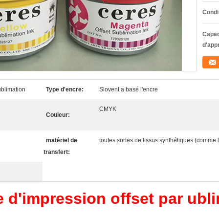
Condi
Capac
d'app
blimation
Type d'encre:
Slovent a basé l'encre
CMYK
Couleur:
matériel de
toutes sortes de tissus synthétiques (comme le
transfert:
e d'impression offset par ubl