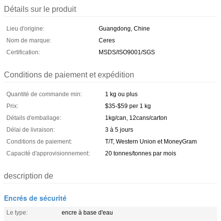
Détails sur le produit
Lieu d'origine:
Guangdong, Chine
Nom de marque:
Ceres
Certification:
MSDS/ISO9001/SGS
Conditions de paiement et expédition
Quantité de commande min:
1 kg ou plus
Prix:
$35-$59 per 1 kg
Détails d'emballage:
1kg/can, 12cans/carton
Délai de livraison:
3 à 5 jours
Conditions de paiement:
T/T, Western Union et MoneyGram
Capacité d'approvisionnement:
20 tonnes/tonnes par mois
description de
Encrés de sécurité
Le type:
encre à base d'eau