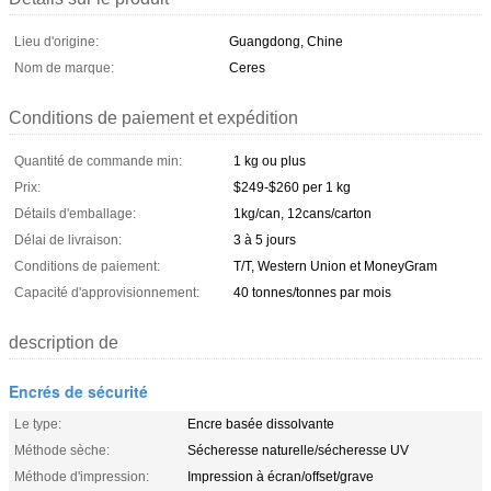
Lieu d'origine:
Guangdong, Chine
Nom de marque:
Ceres
Conditions de paiement et expédition
Quantité de commande min:
1 kg ou plus
Prix:
$249-$260 per 1 kg
Détails d'emballage:
1kg/can, 12cans/carton
Délai de livraison:
3 à 5 jours
Conditions de paiement:
T/T, Western Union et MoneyGram
Capacité d'approvisionnement:
40 tonnes/tonnes par mois
description de
Encrés de sécurité
Le type:
Encre basée dissolvante
Méthode sèche:
Sécheresse naturelle/sécheresse UV
Méthode d'impression:
Impression à écran/offset/grave