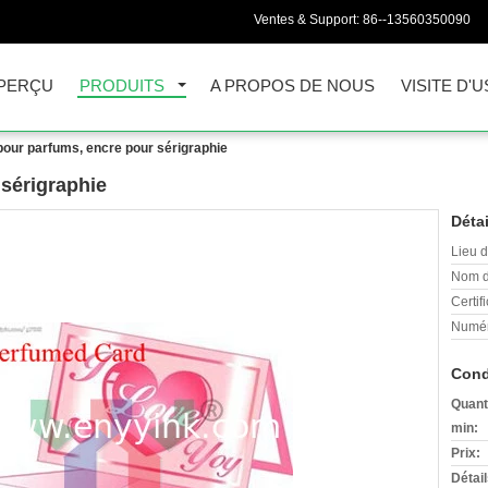
Ventes & Support:
86--13560350090
PERÇU
PRODUITS
A PROPOS DE NOUS
VISITE D'U
pour parfums, encre pour sérigraphie
 sérigraphie
Détai
Lieu d
Nom d
Certifi
Numér
Cond
Quant
min:
Prix:
Détai