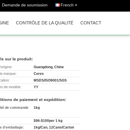
Demande de soumission
French
SINE
CONTRÔLE DE LA QUALITÉ
CONTACT
ls sur le produit:
'origine:
Guangdong, Chine
e marque:
Ceres
cation:
MSDS/ISO9001/SGS
o de modèle:
YY
itions de paiement et expédition:
ité de commande
1kg
$96-$100per 1 kg
ls d'emballage:
1kg/Can, 12Cans/Carton