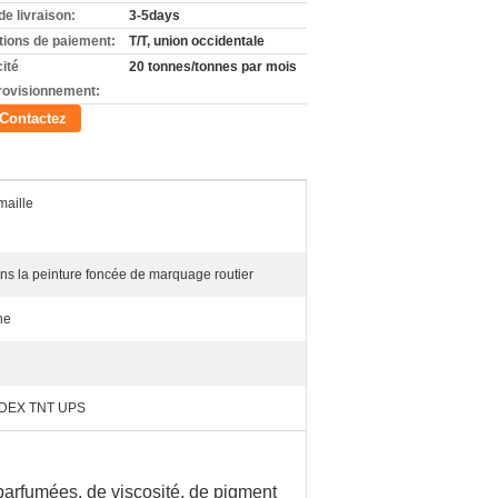
de livraison:
3-5days
tions de paiement:
T/T, union occidentale
ité
20 tonnes/tonnes par mois
rovisionnement:
Contactez
maille
ns la peinture foncée de marquage routier
ne
DEX TNT UPS
 parfumées, de viscosité, de pigment