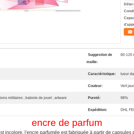
Délai 
Condi
Capac
d'app
Suggestion de
80-120 
maille:
Caractéristique:
lueur da
Couleur:
Vert jau
ions militaires ; babiole de jouet ; artware
Pureté:
98%
Expédition:
DHL FE
encre de parfum
est incolore, l'encre parfumée est fabriquée à partir de capsules