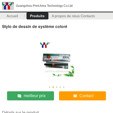
Guangzhou Print Area Technology Co.Ltd
Accueil
Produits
A propos de nous
Contacts
Stylo de dessin de système coloré
meilleur prix
Contact
Détails sur le produit