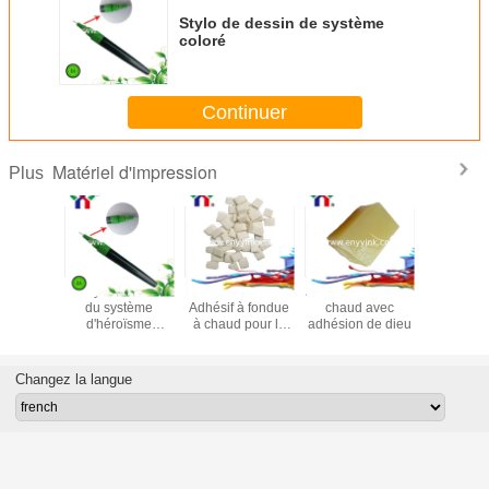
Stylo de dessin de système
coloré
Continuer
Matériel d'impression
Plus
Fournisseur de
Pulvérisation de
Fournisseur de
Le stylo d
pulvérisation à
haute qualité pour
stylo de dessin
du sys
Foshan
l'impression offset
pour le système
d'héro
Hero à Foshan
original 
Changez la langue